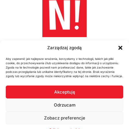
PÓŁKOLONIE
Zarządzaj zgodą
Z ANGIELSKIM
Aby zapewnić jak najlepsze wrażenia, korzystamy z technologii, takich jak pliki
cookie, do przechowywania i/lub uzyskiwania dostępu do informacji o urządzeniu.
Zgoda na te technologie pozwoli nam przetwarzać dane, takie jak zachowanie
podczas przeglądania lub unikalne identyfikatory na tej stronie. Brak wyrażenia
zgody lub wycofanie zgody może niekorzystnie wpłynąć na niektóre cechy i funkcje.
Noise!
Szkoła języka angielskiego
Akceptuję
Odrzucam
509 816 832
888 190 270
Zobacz preferencje
biuro@noise.edu.pl
ul. Sokola 7A 82-500 Kwidzyn
NIP 5811833707 REGON 364570178