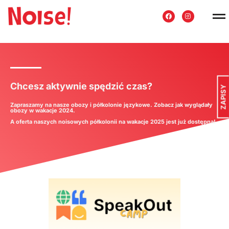
Chcesz aktywnie spędzić czas?
ZAPISY
Zapraszamy na nasze obozy i półkolonie językowe. Zobacz jak wyglądały
obozy w wakacje 2024.
A oferta naszych noisowych półkolonii na wakacje 2025 jest już dostępna!